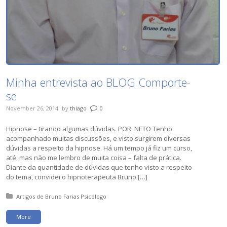
Minha entrevista ao BLOG Comporte-
se
November 26, 2014
by
thiago
0
Hipnose – tirando algumas dúvidas. POR: NETO Tenho
acompanhado muitas discussões, e visto surgirem diversas
dúvidas a respeito da hipnose. Há um tempo já fiz um curso,
até, mas não me lembro de muita coisa – falta de prática.
Diante da quantidade de dúvidas que tenho visto a respeito
do tema, convidei o hipnoterapeuta Bruno […]
Posted in:
Artigos de Bruno Farias Psicólogo
More