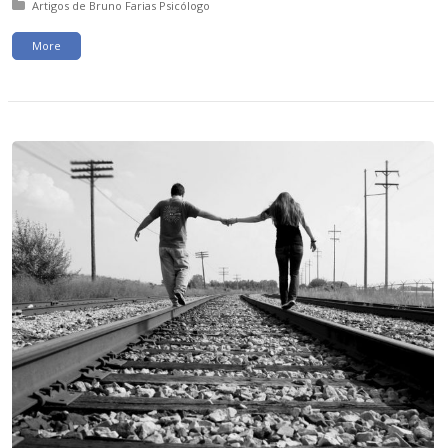
Posted in:
Artigos de Bruno Farias Psicólogo
More