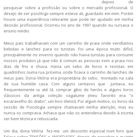
depois de
pesquisar sobre a profissão ou sobre o mercado profissional. O
desejo de ser psicólogo sempre esteve ali, guardado em mim. Porém
houve uma experiência relevante que pode ter ajudado em minha
decisão profissional. Ocorreu no ano de 1997 quando eu cursava o
ensino médio.
Meus pais trabalhavam com um carrinho de praia onde vendíamos
bebidas e lanches para os turistas. Foi uma época muito difícil,
principalmente no inverno quando não havia turistas para consumir
nossos produtos já que não é comum as pessoas irem a praia nos
dias de frio e chuva. Havia um sebo de livros e revistas em
quadrinhos numa rua próxima ,onde ficava o carrinho de lanches de
meus pais. Dona Vitória era proprietária do sebo, montado na sala
de sua humilde casa. Com alguns centavos que juntava, eu
frequentemente ia até lá, comprar gibis de heróis e alguns livros
clássicos da antiga coleção vagalume (meu favorito era “o
escaravelho do diabo”, um livro ótimo!). Por algum motivo, os livros da
sessão de Psicologia sempre chamavam minha atenção, mas eu
nunca os comprava. Achava que não os entenderia devido à escrita
ser bem técnica e rebuscada.
Um dia, dona Vitória fez-me um desconto especial num livro que
falava sobre TENSÕES e ANSIEDADES, depois de perceber o quanto