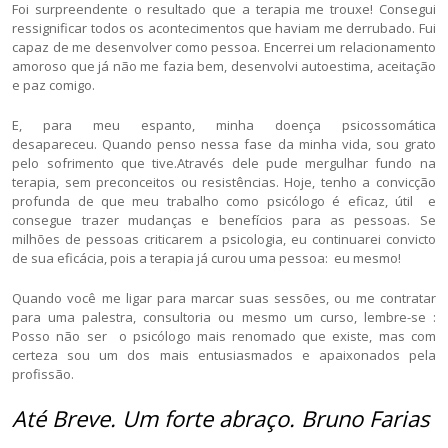
Foi surpreendente o resultado que a terapia me trouxe! Consegui
ressignificar todos os acontecimentos que haviam me derrubado. Fui
capaz de me desenvolver como pessoa. Encerrei um relacionamento
amoroso que já não me fazia bem, desenvolvi autoestima, aceitação
e paz comigo.
E, para meu espanto, minha doença psicossomática
desapareceu. Quando penso nessa fase da minha vida, sou grato
pelo sofrimento que tive.Através dele pude mergulhar fundo na
terapia, sem preconceitos ou resistências. Hoje, tenho a convicção
profunda de que meu trabalho como psicólogo é eficaz, útil e
consegue trazer mudanças e benefícios para as pessoas. Se
milhões de pessoas criticarem a psicologia, eu continuarei convicto
de sua eficácia, pois a terapia já curou uma pessoa: eu mesmo!
Quando você me ligar para marcar suas sessões, ou me contratar
para uma palestra, consultoria ou mesmo um curso, lembre-se :
Posso não ser o psicólogo mais renomado que existe, mas com
certeza sou um dos mais entusiasmados e apaixonados pela
profissão.
Até Breve. Um forte abraço.
Bruno Farias