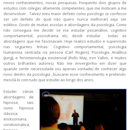
novos conhecimentos, novas pesquisas. Frequento dois grupos de
estudos com colegas altamente competentes, que me motivam a me
desenvolver . Talvez meu maior defeito como psicólogo (e confesso
ser um defeito do qual não quero nunca melhorar) seja ser
eclético. Gosto de muitas escolas e abordagens da psicologia. Como
não conseguia me decidir se iria estudar psicanálise, cognitivo
comportamental, psicodrama etc, decidi estudar todas as
abordagens que me fascinavam. Hoje realizo estudos e supervisão
nas seguintes linhas: Cognitivo comportamental, psicologia
humanista centrada na pessoa (Carl Rogers), Psicologia Analítica
(Jung), e fenomenologia existencial (Rollo May, Irvn Yallon, e muitos
outros brilhantes autores). Não me envergonho em dizer que
quando sentir necessidade (ou apenas vontade) de conhecer algo
novo dentro da psicologia , buscarei esse conhecimento e pretendo
mesclá-lo com tudo que estudei ao longo dos anos.
Estudei várias
abordagens de
hipnose, tais
como hipnose
clássica,
ericksoniana,
condicionativa,