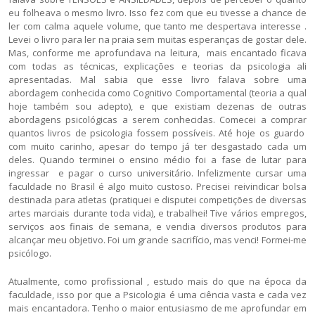
eu folheava o mesmo livro. Isso fez com que eu tivesse a chance de
ler com calma aquele volume, que tanto me despertava interesse .
Levei o livro para ler na praia sem muitas esperanças de gostar dele.
Mas, conforme me aprofundava na leitura, mais encantado ficava
com todas as técnicas, explicações e teorias da psicologia ali
apresentadas. Mal sabia que esse livro falava sobre uma
abordagem conhecida como Cognitivo Comportamental (teoria a qual
hoje também sou adepto), e que existiam dezenas de outras
abordagens psicológicas a serem conhecidas. Comecei a comprar
quantos livros de psicologia fossem possíveis. Até hoje os guardo
com muito carinho, apesar do tempo já ter desgastado cada um
deles. Quando terminei o ensino médio foi a fase de lutar para
ingressar e pagar o curso universitário. Infelizmente cursar uma
faculdade no Brasil é algo muito custoso. Precisei reivindicar bolsa
destinada para atletas (pratiquei e disputei competições de diversas
artes marciais durante toda vida), e trabalhei! Tive vários empregos,
serviços aos finais de semana, e vendia diversos produtos para
alcançar meu objetivo. Foi um grande sacrifício, mas venci! Formei-me
psicólogo.
Atualmente, como profissional , estudo mais do que na época da
faculdade, isso por que a Psicologia é uma ciência vasta e cada vez
mais encantadora. Tenho o maior entusiasmo de me aprofundar em